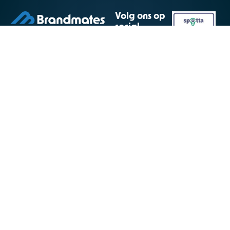
Volg ons op
social
media!
Inloggen
klantenpanel
Onze diensten
Over
Websites
Diensten
Linkbuilding
Over ons
Design & Drukwerk
Stage lopen?
Signing
Cases
Narrowcasting
Contact
Folderverspreiding