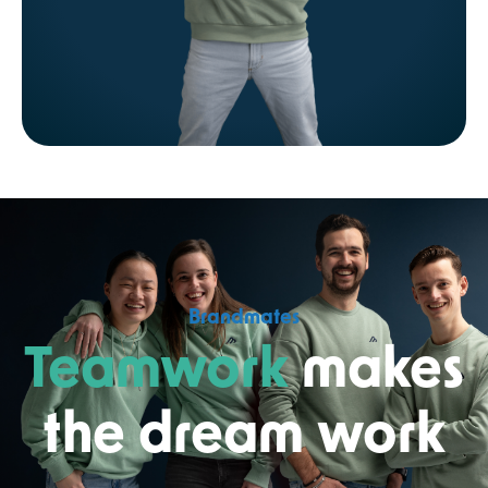
Brandmates
Teamwork
makes
the dream work