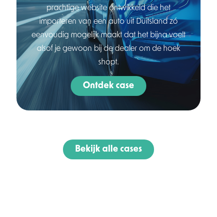
prachtige website ontwikkeld die het
importeren van een auto uit Duitsland zó
eenvoudig mogelijk maakt dat het bijna voelt
alsof je gewoon bij de dealer om de hoek
shopt.
Ontdek case
Bekijk alle cases