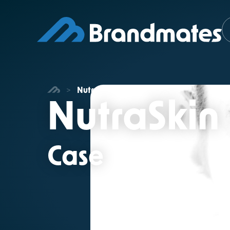
>
NutraSkin
NutraSkin
Case