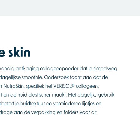
e skin
n handig anti-aging collageenpoeder dat je simpelweg
 dagelijkse smoothie. Onderzoek toont aan dat de
n NutraSkin, specifiek het VERISOL® collageen,
t en de huid elastischer maakt. Met dagelijks gebruik
betert je huidtextuur en verminderen lijntjes en
bijdrage aan de verpakking en folders voor dit