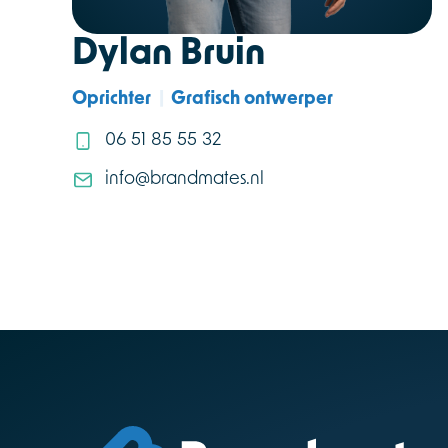
Dylan Bruin
Oprichter
|
Grafisch ontwerper
06 51 85 55 32
info@brandmates.nl