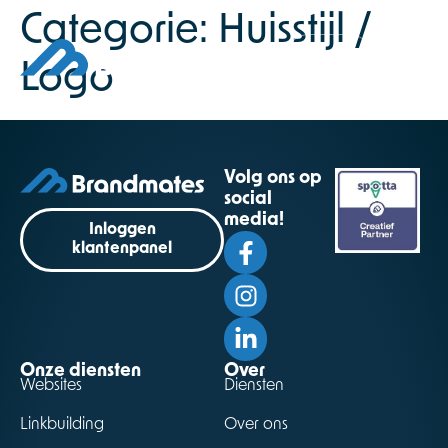
Categorie:
Huisstijl /
Logo
Volg ons op
social
media!
Inloggen
klantenpanel
Onze diensten
Over
Websites
Diensten
Linkbuilding
Over ons