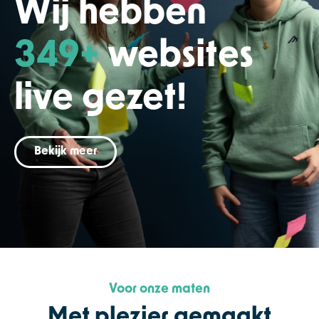
Wij hebben
350
+ 
websites
live gezet!
Bekijk meer
Voor onze maten
Met plezier gemaakt