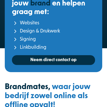
jouw
brand
en helpen
graag met:
Websites
Design & Drukwerk
Signing
Linkbuilding
Neem direct contact op
Brandmates,
waar jouw
bedrijf zowel online als
offline opvalt!